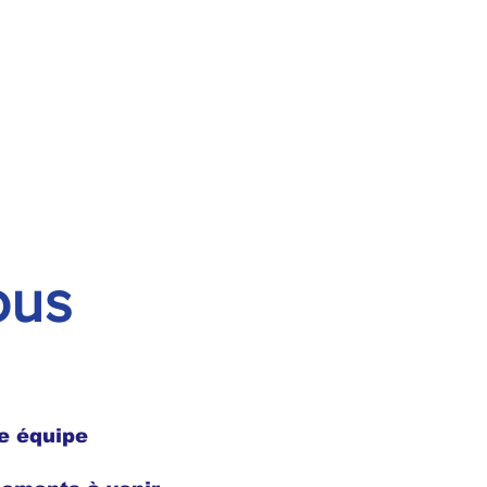
ous
e équipe