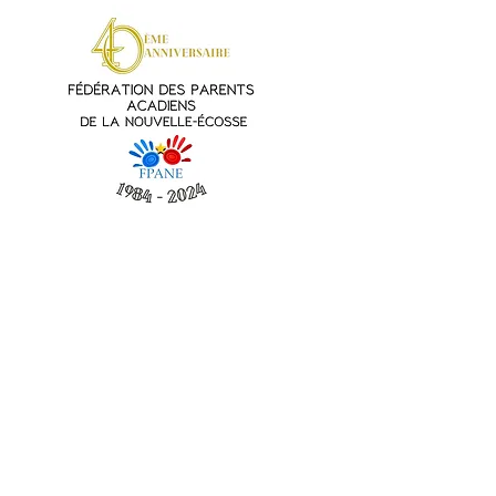
FPANE | Contactez-Nous
Nicole Dupuis,
Directrice générale
dg@fpane.org | 902-497-6001
54 rue Queen, Dartmouth,
Nouvelle-Écosse, B2Y 1G3, Canada
Notre équipe
Événements à venir
© 2026 FPANÉ.