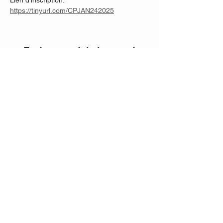
Lien d'inscription: 
https://tinyurl.com/CPJAN242025
Partager cet événement
FPANE | Contactez-Nous